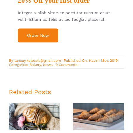
20% Off your first order
Integer a nibh vitae ex porttitor rutrum et ut
velit. Etiam ac felis at leo feugiat placerat.
Order Now
By
tuncay.kelesek@gmail.com
Published On: Kasım 18th, 2019
on
Categories:
Bakery
,
News
0 Comments
Bakery
with
soul
and
history
Related Posts
Best Avada
Whole grain
Bakery
bread for your
products of
breakfast