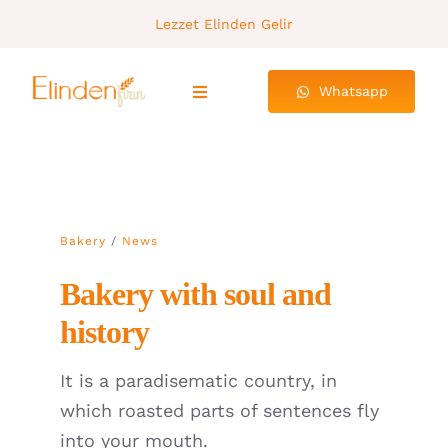
Skip
Lezzet Elinden Gelir
to
content
Whatsapp
Toggle
Navigation
Ana Sayfa
Hakkımızda
Bakery
/
News
Ürünlerimiz
Bakery with soul and
history
Galeri
It is a paradisematic country, in
İletişim
which roasted parts of sentences fly
into your mouth.