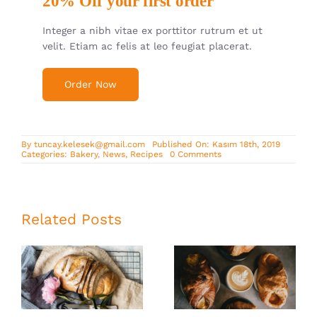
20% Off your first order
Integer a nibh vitae ex porttitor rutrum et ut
velit. Etiam ac felis at leo feugiat placerat.
Order Now
By
tuncay.kelesek@gmail.com
Published On: Kasım 18th, 2019
on
Categories:
Bakery
,
News
,
Recipes
0 Comments
Best
Avada
Bakery
products
of
2019
Related Posts
Whole grain
Homemade
bread for your
Croissant with
breakfast
Coffee