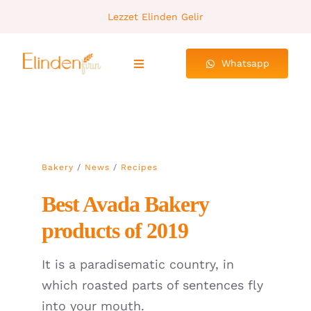
Skip
Lezzet Elinden Gelir
to
content
Whatsapp
Toggle
Navigation
Ana Sayfa
Hakkımızda
Bakery
/
News
/
Recipes
Ürünlerimiz
Best Avada Bakery
products of 2019
Galeri
It is a paradisematic country, in
İletişim
which roasted parts of sentences fly
into your mouth.