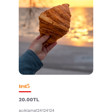
test5
20.00TL
açıklama124124124