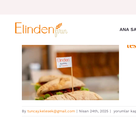
Skip
to
content
ANA S
te
test2
test2
By
tuncay.kelesek@gmail.com
|
Nisan 24th, 2025
|
yorumlar kap
için