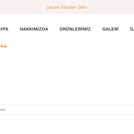
Lezzet Elinden Gelir
AYFA
HAKKIMIZDA
ÜRÜNLERIMIZ
GALERI
İ
st2
alı